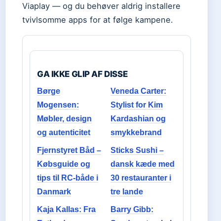
Viaplay — og du behøver aldrig installere
tvivlsomme apps for at følge kampene.
GA IKKE GLIP AF DISSE
Børge
Veneda Carter:
Mogensen:
Stylist for Kim
Møbler, design
Kardashian og
og autenticitet
smykkebrand
Fjernstyret Båd –
Sticks Sushi –
Købsguide og
dansk kæde med
tips til RC-både i
30 restauranter i
Danmark
tre lande
Kaja Kallas: Fra
Barry Gibb: