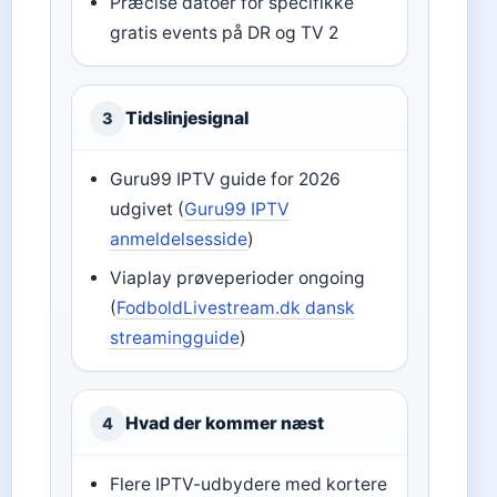
Præcise datoer for specifikke
gratis events på DR og TV 2
Tidslinjesignal
3
Guru99 IPTV guide for 2026
udgivet (
Guru99 IPTV
anmeldelsesside
)
Viaplay prøveperioder ongoing
(
FodboldLivestream.dk dansk
streamingguide
)
Hvad der kommer næst
4
Flere IPTV-udbydere med kortere