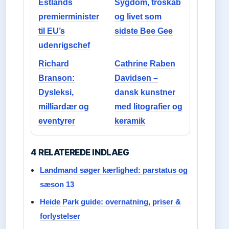
Estlands
Sygdom, troskab
premierminister
og livet som
til EU’s
sidste Bee Gee
udenrigschef
Richard
Cathrine Raben
Branson:
Davidsen –
Dysleksi,
dansk kunstner
milliardær og
med litografier og
eventyrer
keramik
4 RELATEREDE INDLAEG
Landmand søger kærlighed: parstatus og
sæson 13
Heide Park guide: overnatning, priser &
forlystelser