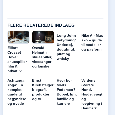
FLERE RELATEREDE INDLAEG
Long John
Nike Air Max
betydning:
sko – guide
Undertøj,
til modeller
Elliott
Osvald
doughnut,
og pasform
Crosset
Helmuth –
pirat og
Hove:
skuespiller,
whisky
skuespiller,
visesanger
film &
og familie
privatliv
Ashtanga
Ernst
Hvor bor
Verdens
Yoga: En
Kirchsteiger:
Mads
Største
komplet
biografi,
Pedersen?
Hund:
guide til
produkter
Bopæl, løn,
Højde, vægt
begyndere
og tv
familie og
og
og øvede
karriere
lovgivning i
Danmark